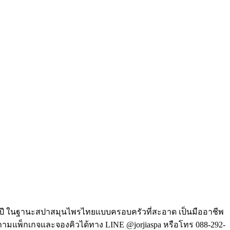
่า 35 ปี ในฐานะสปาสมุนไพรไทยแบบครอบครัวที่สะอาด เป็นมืออาชีพ
อบถามแพ็กเกจและจองคิวได้ทาง LINE @jorjiaspa หรือโทร 088-292-