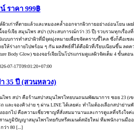
น์ ราคา 999฿
ซลล์ผิวเก่าที่ตายแล้วและหมองคล้ำออกจากผิวกายอย่างอ่อนโยน เผยผิ
จอร์เจีย สมุนไพร สปา (ประสบการณ์กว่า 35 ปี) รวบรวมทุกเรื่องท
ปแบบการทำสปาผิวที่มีจุดมุ่งหมายเพื่อขจัดคราบขี้ไคล ซึ่งก็คือเ
ให้ร่างกายไปพร้อม ๆ กัน ผลลัพธ์ที่ได้คือผิวที่เรียบเนียนขึ้น
ture Body Glow) ของจอร์เจียเป็นโปรแกรมดูแลผิวจัดเต็ม 4 ขั้นตอน ใ
026-07-17T09:01:20+07:00
า 35 ปี (สวนหลวง)
 สมุนไพร สปา คือร้านสปาสมุนไพรไทยบนถนนพัฒนาการ ซอย 23 (เขตส
ี่จอดรถ และจองคิวง่าย ๆ ผ่าน LINE ได้เลยค่ะ ทำไมต้องเลือกสปา
ต่างออกไป คือความเชี่ยวชาญที่สั่งสมมานานและการดูแลที่จริงใจค่ะ
ผสานภูมิปัญญาสมุนไพรไทยกับทรีตเมนต์สมัยใหม่ ทีมพนักงานมืออ
่า 80 [...]