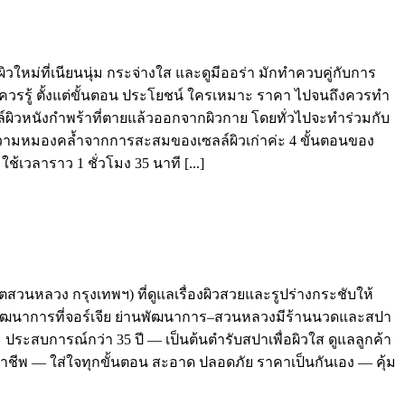
วใหม่ที่เนียนนุ่ม กระจ่างใส และดูมีออร่า มักทำควบคู่กับการ
ี่ควรรู้ ตั้งแต่ขั้นตอน ประโยชน์ ใครเหมาะ ราคา ไปจนถึงควรทำ
ซลล์ผิวหนังกำพร้าที่ตายแล้วออกจากผิวกาย โดยทั่วไปจะทำร่วมกับ
 ลดความหมองคล้ำจากการสะสมของเซลล์ผิวเก่าค่ะ 4 ขั้นตอนของ
ช้เวลาราว 1 ชั่วโมง 35 นาที [...]
วนหลวง กรุงเทพฯ) ที่ดูแลเรื่องผิวสวยและรูปร่างกระชับให้
ย่านพัฒนาการที่จอร์เจีย ย่านพัฒนาการ–สวนหลวงมีร้านนวดและสปา
 ประสบการณ์กว่า 35 ปี — เป็นต้นตำรับสปาเพื่อผิวใส ดูแลลูกค้า
าชีพ — ใส่ใจทุกขั้นตอน สะอาด ปลอดภัย ราคาเป็นกันเอง — คุ้ม