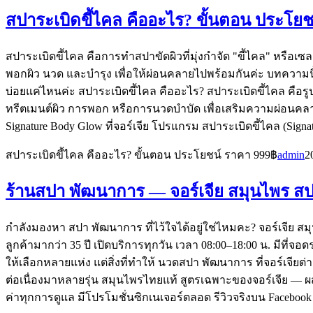
สปาระเบิดขี้ไคล คืออะไร? ขั้นตอน ประโยช
สปาระเบิดขี้ไคล คือการทำสปาขัดผิวที่มุ่งกำจัด "ขี้ไคล" หรือเ
พอกผิว นวด และบำรุง เพื่อให้ผ่อนคลายไปพร้อมกันค่ะ บทความนี้
บ่อยแค่ไหนค่ะ สปาระเบิดขี้ไคล คืออะไร? สปาระเบิดขี้ไคล คือรู
ทรีตเมนต์ผิว การพอก หรือการนวดบำบัด เพื่อเสริมความผ่อนคลาย
Signature Body Glow ที่จอร์เจีย โปรแกรม สปาระเบิดขี้ไคล (Signa
สปาระเบิดขี้ไคล คืออะไร? ขั้นตอน ประโยชน์ ราคา 999฿
admin
2
ร้านสปา พัฒนาการ — จอร์เจีย สมุนไพร สป
กำลังมองหา สปา พัฒนาการ ที่ไว้ใจได้อยู่ใช่ไหมคะ? จอร์เจีย
ลูกค้ามากว่า 35 ปี เปิดบริการทุกวัน เวลา 08:00–18:00 น. มีท
ให้เลือกหลายแห่ง แต่สิ่งที่ทำให้ นวดสปา พัฒนาการ ที่จอร์เจีย
ต่อเนื่องมาหลายรุ่น สมุนไพรไทยแท้ สูตรเฉพาะของจอร์เจีย — 
ค่าทุกการดูแล มีโปรโมชั่นซิกเนเจอร์ตลอด รีวิวจริงบน Facebook กว